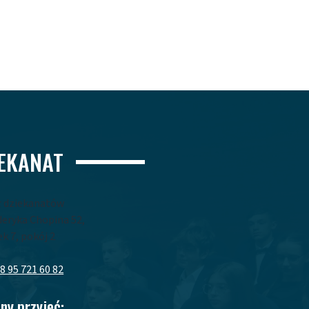
IEKANAT
ł dziekanatów
yderyka Chopina 52,
k 7, pokój 2
8 95 721 60 82
ny przyjęć: