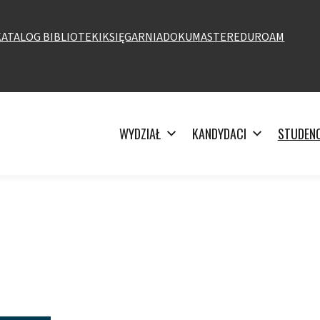
KATALOG BIBLIOTEKI
KSIĘGARNIA
DOKUMASTER
EDUROAM
WYDZIAŁ
KANDYDACI
STUDENC