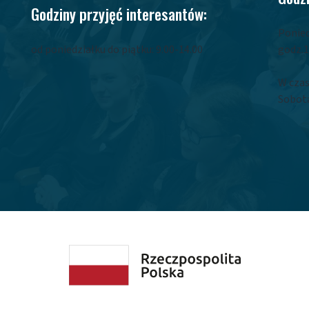
Godziny przyjęć interesantów:
Ponied
od poniedziałku do piątku: 9.00-14.00
godz.1
W czas
Sobota