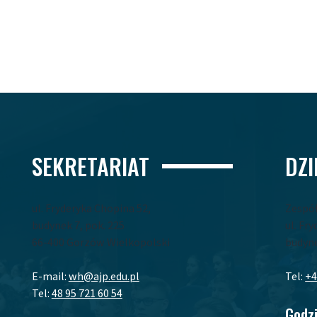
SEKRETARIAT
DZ
ul. Fryderyka Chopina 52,
Zespó
budynek 7, pok. 225
ul. Fr
66-400 Gorzów Wielkopolski
budyne
E-mail:
wh@ajp.edu.pl
Tel:
+4
Tel:
48 95 721 60 54
Godzi