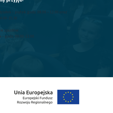
ziałek – piątek: godz. 08.00 – 12.00 oraz
4.00-15.30
ie zjazdów:
 – godz. 09.00-13.00