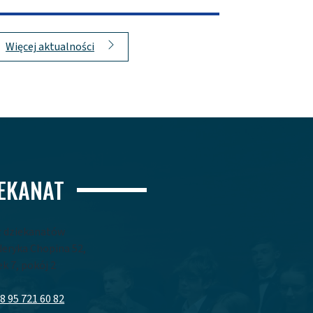
Więcej aktualności
IEKANAT
ł dziekanatów
yderyka Chopina 52,
k 7, pokój 2
8 95 721 60 82