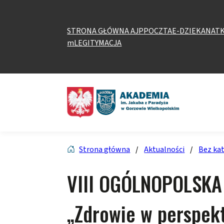
Przejdź
do
treści
STRONA GŁÓWNA AJP
POCZTA
E-DZIEKANAT
mLEGITYMACJA
Strona główna
/
Aktualności
/
Bez kat
VIII OGÓLNOPOLSKA KONFERENCJA NAUKOWA
„Zdrowie w perspek