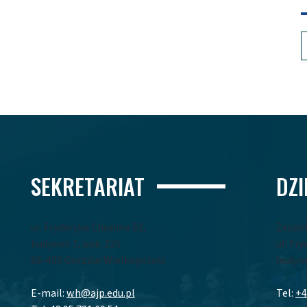
SEKRETARIAT
DZ
ul. Fryderyka Chopina 52,
Zespó
budynek 7, pok. 225
ul. Fr
66-400 Gorzów Wielkopolski
budyne
E-mail:
wh@ajp.edu.pl
Tel:
+4