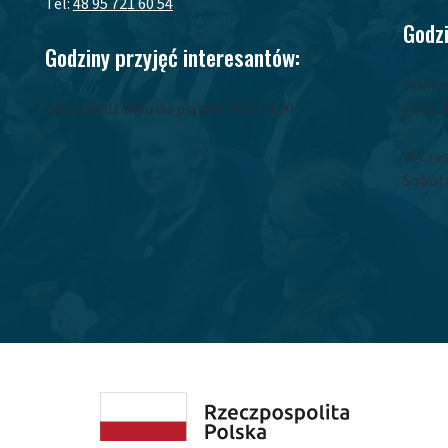
Tel:
48 95 721 60 54
Godzi
Godziny przyjęć interesantów:
Ponied
od poniedziałku do piątku: 9.00-14.00
godz.1
W czas
Sobota