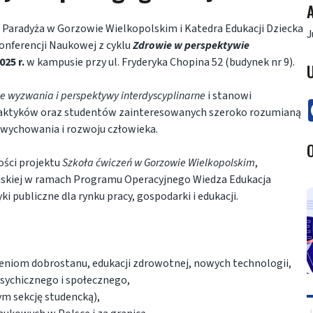
A
 Paradyża w Gorzowie Wielkopolskim i Katedra Edukacji Dziecka
J
Konferencji Naukowej z cyklu
Zdrowie w perspektywie
025 r.
w kampusie przy ul. Fryderyka Chopina 52 (budynek nr 9).
U
 wyzwania i perspektywy interdyscyplinarne
i stanowi
raktyków oraz studentów zainteresowanych szeroko rozumianą
 wychowania i rozwoju człowieka.
O
ości projektu
Szkoła ćwiczeń w Gorzowie Wielkopolskim
,
jskiej w ramach Programu Operacyjnego Wiedza Edukacja
i publiczne dla rynku pracy, gospodarki i edukacji.
eniom dobrostanu, edukacji zdrowotnej, nowych technologii,
sychicznego i społecznego,
ym sekcję studencką),