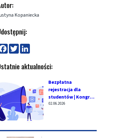
utor:
ustyna Kopaniecka
dostępnij:
F
T
L
a
w
i
c
i
n
e
t
k
statnie aktualności:
b
t
e
o
e
d
o
r
I
k
n
Bezpłatna
rejestracja dla
studentów | Kongres
02.06.2026
Nowej Mobilności
2026