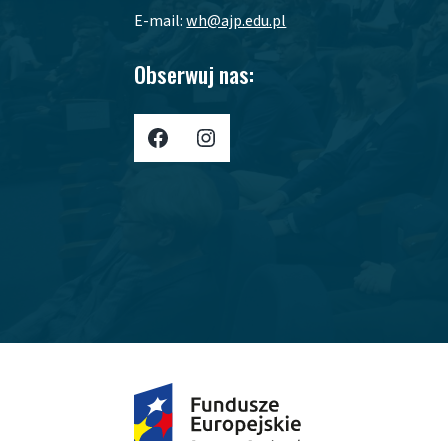
E-mail:
wh@ajp.edu.pl
Obserwuj nas:
Profil AJP w Portalu Facebook
Profil AJP w portalu Instagram