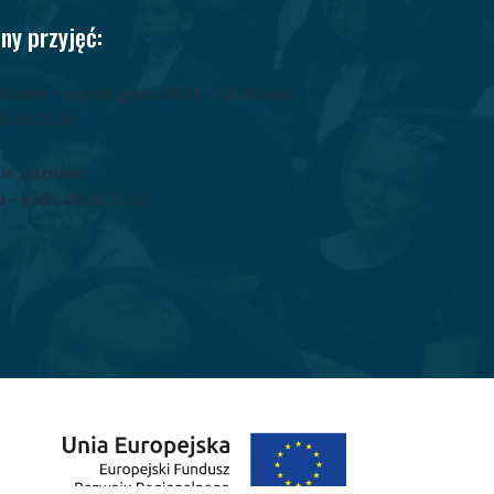
ny przyjęć:
ziałek – piątek: godz. 08.00 – 12.00 oraz
4.00-15.30
ie zjazdów:
 – godz. 09.00-13.00