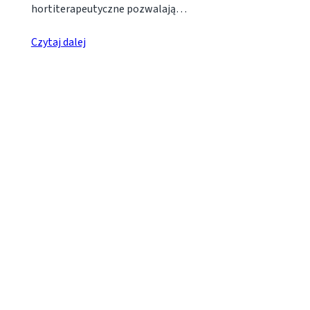
hortiterapeutyczne pozwalają…
Czytaj dalej
1
2
7
…
KONTAKT
Wydział Humanistyczny
Akademii im. Jakuba z Paradyża